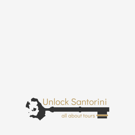
Τι Περιλαμβάνεται
Μεταφορά απο και προς το ξενοδοχείο σας
01
Χάρτης και πληροφορίες για το νησί
02
Μεσημεριανό ή βραδινό με θαλασσινά, κοτόπουλο και
03
σαλάτες (γεύμα για vegetarian διαθέσιμο μετά πο
συννενοηση)